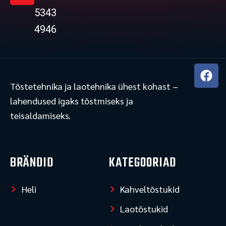
5343
4946
F
a
Tõstetehnika ja laotehnika ühest kohast –
c
lahendused igaks tõstmiseks ja
e
teisaldamiseks.
b
o
o
k
BRÄNDID
KATEGOORIAD
Heli
Kahveltõstukid
Laotõstukid