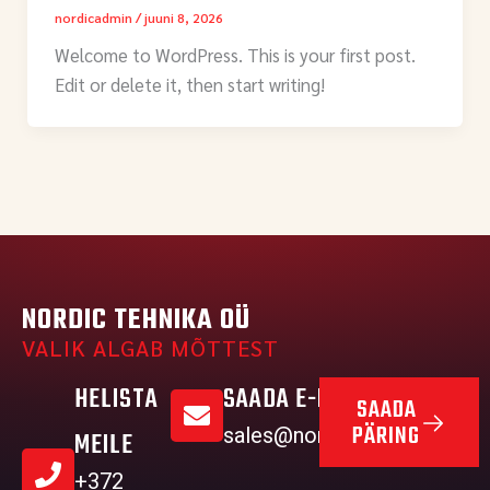
nordicadmin
/
juuni 8, 2026
Welcome to WordPress. This is your first post.
Edit or delete it, then start writing!
NORDIC TEHNIKA OÜ
VALIK ALGAB MÕTTEST
HELISTA
SAADA E-MAIL
SAADA
PÄRING
sales@nordictehnika.ee
MEILE
+372