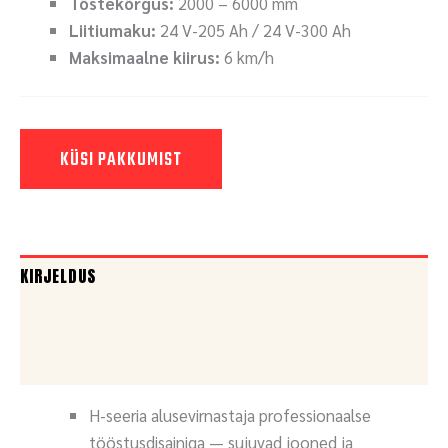
Tõstekõrgus:
2000 – 6000 mm
Liitiumaku:
24 V-205 Ah / 24 V-300 Ah
Maksimaalne kiirus:
6 km/h
KÜSI PAKKUMIST
KIRJELDUS
DOKUMENDID
KÜSI PAKKUMIST
H-seeria alusevirnastaja professionaalse
tööstusdisainiga — sujuvad jooned ja