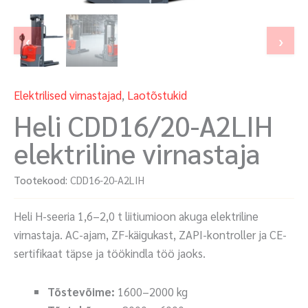
‹
›
Elektrilised virnastajad
,
Laotõstukid
Heli CDD16/20-A2LIH
elektriline virnastaja
Tootekood:
CDD16-20-A2LIH
Heli H-seeria 1,6–2,0 t liitiumioon akuga elektriline
virnastaja. AC-ajam, ZF-käigukast, ZAPI-kontroller ja CE-
sertifikaat täpse ja töökindla töö jaoks.
Tõstevõime:
1600–2000 kg