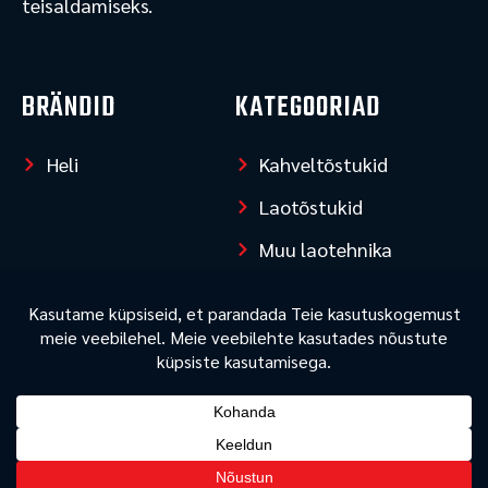
teisaldamiseks.
b
o
o
k
BRÄNDID
KATEGOORIAD
Heli
Kahveltõstukid
Laotõstukid
Muu laotehnika
LISAINFO
Privaatsuspoliitika
Kõik õigused kaitstud © 2026 Nordictehnika