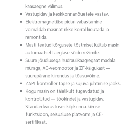
kaasaegne välimus.
Vastupidav ja keskkonnanõuetele vastav.
Elektromagnetilise piduri vabastamine
võimaldab masinat rikke korral liigutada ja
remontida.
Masti teatud kõrgusele tõstmisel lülitub masin
automaatselt aeglase sõidu režiimile.
Suure jõudlusega hüdraulikaagregaat madala
müraga, AC-veomootor ja ZF-käigukast —
suurepärane kiirendus ja tõusuvõime.
ZAPI-kontroller täpse ja sujuva juhtimise jaoks.
Kogu masin on täielikult tugevdatud ja
kontrollitud — töökindel ja vastupidav.
Standardvarustuses kilpkonna-kiiruse
funktsioon, seisualuse platvorm ja CE-
sertifikaat.