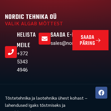
NORDIC TEHNIKA OÜ
VALIK ALGAB MÕTTEST
HELISTA
SAADA E-MAIL
SAADA
PÄRING
sales@nordictehnika.ee
MEILE
+372
5343
4946
F
a
Tõstetehnika ja laotehnika ühest kohast –
c
lahendused igaks tõstmiseks ja
e