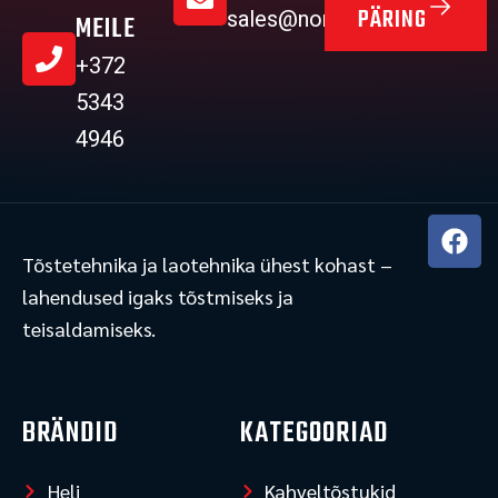
PÄRING
sales@nordictehnika.ee
MEILE
+372
5343
4946
F
a
Tõstetehnika ja laotehnika ühest kohast –
c
lahendused igaks tõstmiseks ja
e
teisaldamiseks.
b
o
o
k
BRÄNDID
KATEGOORIAD
Heli
Kahveltõstukid