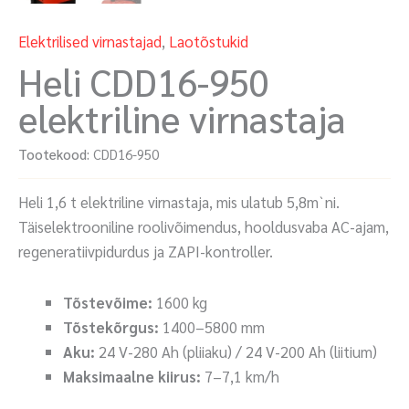
Elektrilised virnastajad
,
Laotõstukid
Heli CDD16-950
elektriline virnastaja
Tootekood:
CDD16-950
Heli 1,6 t elektriline virnastaja, mis ulatub 5,8m`ni.
Täiselektrooniline roolivõimendus, hooldusvaba AC-ajam,
regeneratiivpidurdus ja ZAPI-kontroller.
Tõstevõime:
1600 kg
Tõstekõrgus:
1400–5800 mm
Aku:
24 V-280 Ah (pliiaku) / 24 V-200 Ah (liitium)
Maksimaalne kiirus:
7–7,1 km/h