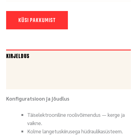
KÜSI PAKKUMIST
KIRJELDUS
DOKUMENDID
KÜSI PAKKUMIST
Konfiguratsioon ja jõudlus
Täiselektrooniline roolivõimendus — kerge ja
vaikne.
Kolme langetuskiirusega hüdraulikasüsteem.