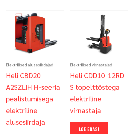
Elektrilised alusesiirdajad
Elektrilised virnastajad
Heli CBD20-
Heli CDD10-12RD-
A2SZLiH H-seeria
S topelttõstega
pealistumisega
elektriline
elektriline
virnastaja
alusesiirdaja
LOE EDASI