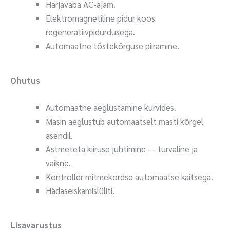
Harjavaba AC-ajam.
Elektromagnetiline pidur koos
regeneratiivpidurdusega.
Automaatne tõstekõrguse piiramine.
Ohutus
Automaatne aeglustamine kurvides.
Masin aeglustub automaatselt masti kõrgel
asendil.
Astmeteta kiiruse juhtimine — turvaline ja
vaikne.
Kontroller mitmekordse automaatse kaitsega.
Hädaseiskamislüliti.
Lisavarustus