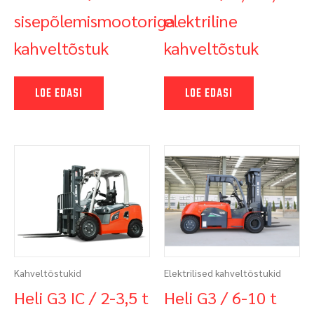
sisepõlemismootoriga
elektriline
kahveltõstuk
kahveltõstuk
LOE EDASI
LOE EDASI
Kahveltõstukid
Elektrilised kahveltõstukid
Heli G3 IC / 2-3,5 t
Heli G3 / 6-10 t