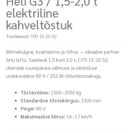
Heli G3 / 1,5-2,0 t
elektriline
kahveltõstuk
Tootekood:
CPD 15-20 SQ
Mitmekülgne, kvaliteetne ja tõhus — ideaalne partner
Sinu lattu. Saadaval 1,5 kuni 2,0 t, CPD 15-20 SQ
ühendab suurepärase välimuse ja viimistluse
usaldusväärse 80 V / 202 Ah liitiumioonakuga.
Tõstevõime:
1500–2000 kg
Standardne tõstekõrgus:
3300 mm
Pinge:
80 V
Maksimaalne kiirus:
16–17 km/h