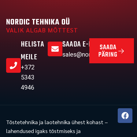
NORDIC TEHNIKA OÜ
VALIK ALGAB MÕTTEST
HELISTA
SAADA E-MAIL
SAADA
PÄRING
sales@nordictehnika.ee
MEILE
+372
5343
4946
F
a
Tõstetehnika ja laotehnika ühest kohast –
c
lahendused igaks tõstmiseks ja
e