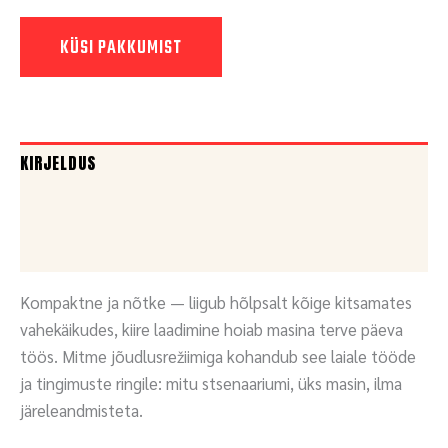
KÜSI PAKKUMIST
KIRJELDUS
DOKUMENDID
KÜSI PAKKUMIST
Kompaktne ja nõtke — liigub hõlpsalt kõige kitsamates
vahekäikudes, kiire laadimine hoiab masina terve päeva
töös. Mitme jõudlusrežiimiga kohandub see laiale tööde
ja tingimuste ringile: mitu stsenaariumi, üks masin, ilma
järeleandmisteta.