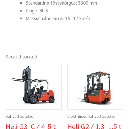
Standardne tõstekõrgus: 3300 mm
Pinge: 80 V
Maksimaalne kiirus: 16–17 km/h
Seotud tooted
Kahveltõstukid
Elektrilised kahveltõstukid
Heli G3 IC / 4-5 t
Heli G2 / 1,3–1,5 t