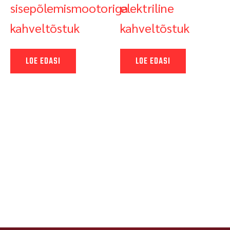
sisepõlemismootoriga
elektriline
kahveltõstuk
kahveltõstuk
LOE EDASI
LOE EDASI