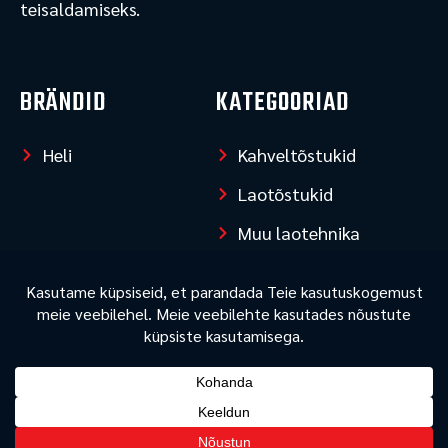
teisaldamiseks.
b
o
o
k
BRÄNDID
KATEGOORIAD
Heli
Kahveltõstukid
Laotõstukid
Muu laotehnika
LISAINFO
Privaatsuspoliitika
Kõik õigused kaitstud © 2026 Nordictehnika