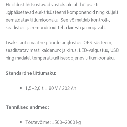
Hooldust lihtsustavad vastukaalu alt hõlpsasti
ligipääsetavad elektrisüsteemi komponendid ning küljelt
eemaldatav liitiumioonaku. See võimaldab kontroll-,
seadistus- ja remonditöid teha kiiresti ja mugavalt.
Lisaks: automaatne pöörde aeglustus, OPS-süsteem,
seadistatav masti kaldenurk ja kiirus, LED-valgustus, USB
ning madalal temperatuuril isesoojenev liitiumioonaku.
Standardne liitiumaku:
1,5–2,0 t = 80 V / 202 Ah
Tehnilised andmed:
Tõstevõime: 1500–2000 kg