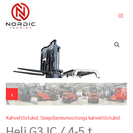
Skip
to
content
‹
›
Kahveltõstukid
,
Sisepõlemismootoriga kahveltõstukid
Heli G3 IC / 4-5 t