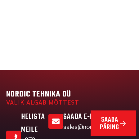
NORDIC TEHNIKA OÜ
VALIK ALGAB MÕTTEST
HELISTA
SAADA E-MAIL
SAADA
PÄRING
sales@nordictehnika.ee
MEILE