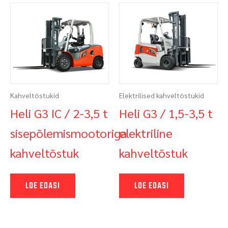
Kahveltõstukid
Elektrilised kahveltõstukid
Heli G3 IC / 2-3,5 t
Heli G3 / 1,5-3,5 t
sisepõlemismootoriga
elektriline
kahveltõstuk
kahveltõstuk
LOE EDASI
LOE EDASI