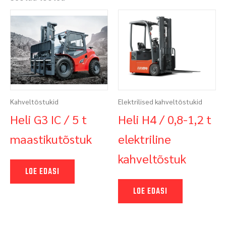
Kahveltõstukid
Elektrilised kahveltõstukid
Heli G3 IC / 5 t
Heli H4 / 0,8-1,2 t
maastikutõstuk
elektriline
kahveltõstuk
LOE EDASI
LOE EDASI