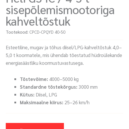
sisepõlemismootoriga
kahveltõstuk
Tootekood:
CPCD-CPQYD 40-50
Esteetiline, mugav ja tõhus diisel/LPG-kahveltõstuk 4,0–
5,0 t koormatele, mis ühendab tõestatud hüdroülekande
energiasäästliku koormustuvastusega.
Tõstevõime:
4000–5000 kg
Standardne tõstekõrgus:
3000 mm
Kütus:
Diisel, LPG
Maksimaalne kiirus:
25–26 km/h