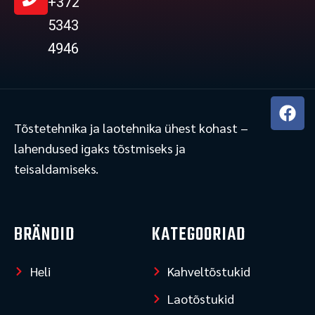
+372
5343
4946
F
a
Tõstetehnika ja laotehnika ühest kohast –
c
lahendused igaks tõstmiseks ja
e
teisaldamiseks.
b
o
o
k
BRÄNDID
KATEGOORIAD
Heli
Kahveltõstukid
Laotõstukid