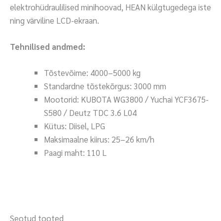
elektrohüdraulilised minihoovad, HEAN külgtugedega iste
ning värviline LCD-ekraan.
Tehnilised andmed:
Tõstevõime: 4000–5000 kg
Standardne tõstekõrgus: 3000 mm
Mootorid: KUBOTA WG3800 / Yuchai YCF3675-
S580 / Deutz TDC 3.6 L04
Kütus: Diisel, LPG
Maksimaalne kiirus: 25–26 km/h
Paagi maht: 110 L
Seotud tooted