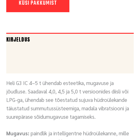
KÜSI PAKKUMIST
KIRJELDUS
DOKUMENDID
KÜSI PAKKUMIST
Heli G3 IC 4–5 t ühendab esteetika, mugavuse ja
jõudluse. Saadaval 4,0, 4,5 ja 5,0 t versioonides diisli või
LPG-ga, ühendab see tõestatud sujuva hüdroülekande
täiustatud summutussüsteemiga, madala vibratsiooni ja
suurepärase sõidumugavuse tagamiseks.
Mugavus:
paindlik ja intelligentne hüdroülekanne, mille