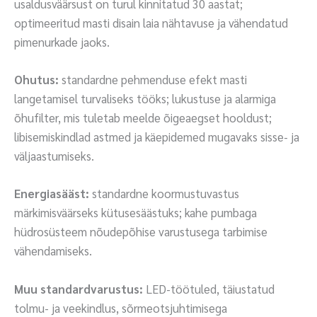
usaldusväärsust on turul kinnitatud 30 aastat;
optimeeritud masti disain laia nähtavuse ja vähendatud
pimenurkade jaoks.
Ohutus:
standardne pehmenduse efekt masti
langetamisel turvaliseks tööks; lukustuse ja alarmiga
õhufilter, mis tuletab meelde õigeaegset hooldust;
libisemiskindlad astmed ja käepidemed mugavaks sisse- ja
väljaastumiseks.
Energiasääst:
standardne koormustuvastus
märkimisväärseks kütusesäästuks; kahe pumbaga
hüdrosüsteem nõudepõhise varustusega tarbimise
vähendamiseks.
Muu standardvarustus:
LED-töötuled, täiustatud
tolmu- ja veekindlus, sõrmeotsjuhtimisega