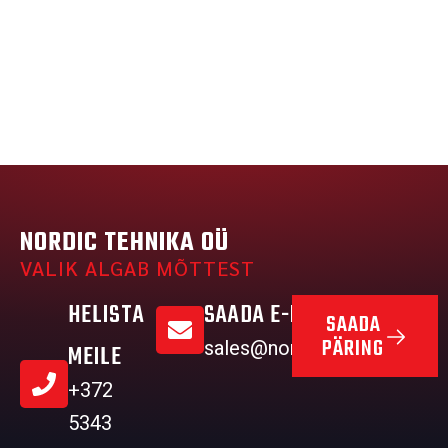
NORDIC TEHNIKA OÜ
VALIK ALGAB MÕTTEST
HELISTA
SAADA E-MAIL
SAADA
PÄRING
sales@nordictehnika.ee
MEILE
+372
5343