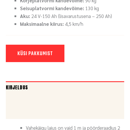
Korjeplatvormi kandevõime:
90 kg
Seisuplatvormi kandevõime:
130 kg
Aku:
24 V-150 Ah (lisavarustusena – 250 Ah)
Maksimaalne kiirus:
4,5 km/h
KÜSI PAKKUMIST
KIRJELDUS
DOKUMENDID
KÜSI PAKKUMIST
Vahekäigu laius on vaid 1 m ja pöörderaadius 2