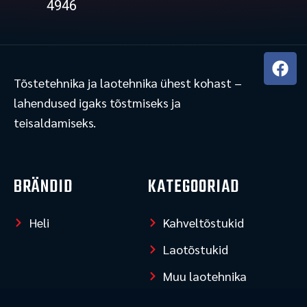
4946
F
a
Tõstetehnika ja laotehnika ühest kohast –
c
lahendused igaks tõstmiseks ja
e
teisaldamiseks.
b
o
o
k
BRÄNDID
KATEGOORIAD
Heli
Kahveltõstukid
Laotõstukid
Muu laotehnika