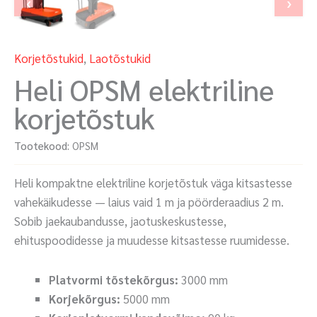
‹
›
Korjetõstukid
,
Laotõstukid
Heli OPSM elektriline
korjetõstuk
Tootekood:
OPSM
Heli kompaktne elektriline korjetõstuk väga kitsastesse
vahekäikudesse — laius vaid 1 m ja pöörderaadius 2 m.
Sobib jaekaubandusse, jaotuskeskustesse,
ehituspoodidesse ja muudesse kitsastesse ruumidesse.
Platvormi tõstekõrgus:
3000 mm
Korjekõrgus:
5000 mm