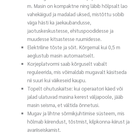
m. Masin on kompaktne ning läbib hõlpsalt lao
vahekäigud ja madalad uksed, mistõttu sobib
väga hästi ka jaekaubandusse,
jaotuskeskustesse, ehituspoodidesse ja
muudesse kitsastesse ruumidesse.
Elektriline tõste ja sõit. Kõrgemal kui 0,5 m
aeglustub masin automaatselt.
Korjeplatvormi saab kõrguselt vabalt
reguleerida, mis võimaldab mugavalt käsitseda
nii suuri kui väikeseid kaupu.
Topelt ohutuskaitse: kui operaatori käed või
jalad ulatuvad masina kerest väljapoole, jääb
masin seisma, et vältida õnnetusi.
Mugav ja lihtne sõrmikjuhtimise süsteem, mis
hõlmab kiirendust, tõstmist, kilpkonna-kiirust ja
avariiseiskamist.